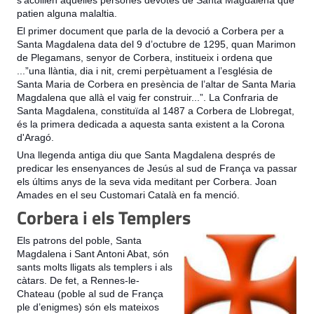
s’acollien aquelles persones devotes de Santa Magdalena que
patien alguna malaltia.
El primer document que parla de la devoció a Corbera per a
Santa Magdalena data del 9 d’octubre de 1295, quan Marimon
de Plegamans, senyor de Corbera, institueix i ordena que
...”una llàntia, dia i nit, cremi perpètuament a l’església de
Santa Maria de Corbera en presència de l’altar de Santa Maria
Magdalena que allà el vaig fer construir...”. La Confraria de
Santa Magdalena, constituïda al 1487 a Corbera de Llobregat,
és la primera dedicada a aquesta santa existent a la Corona
d'Aragó.
Una llegenda antiga diu que Santa Magdalena després de
predicar les ensenyances de Jesús al sud de França va passar
els últims anys de la seva vida meditant per Corbera. Joan
Amades en el seu Customari Català en fa menció.
Corbera i els Templers
Els patrons del poble, Santa
Magdalena i Sant Antoni Abat, són
sants molts lligats als templers i als
càtars. De fet, a Rennes-le-
Chateau (poble al sud de França
ple d’enigmes) són els mateixos