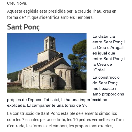
Creu Nova.
Aquesta església esta presidida per la creu de Thau, creu en
forma de “T”, que s'identifica amb els Templers.
Sant Ponç
La distància
entre Sant Ponç i
la Creu d’Aragall
és igual que
entre Sant Ponç i
la Creu de
l’Ordal.
La construcció
de Sant Ponç
molt exacte i
amb proporcions
pròpies de l’època. Tot i així, hi ha una imperfecció no
explicada. El campanar té una torsió de 9º.
La construcció de Sant Ponç esta ple de elements simbòlics
com les 7 escales per accedir-hi, les 10 pedres vermelles en l'arc
d'entrada, les formes del cimbori, les proporcions exactes, ...