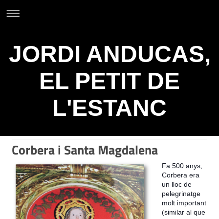
JORDI ANDUCAS,
EL PETIT DE
L'ESTANC
Corbera i Santa Magdalena
Fa 500 anys,
Corbera era
un lloc de
pelegrinatge
molt important
(similar al que