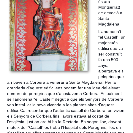
és ara
Montserrat)
de devoció a
Santa
Magdalena.
L’anomena’t
“el Castell”, un
majestuós
edifici que va
ser construït
fa uns 500
anys,
albergava els
pelegrins que
arribaven a Corbera a venerar a Santa Magdalena. Per la
grandària d’aquest edifici ens podem fer una idea del elevat
nombre de peregrins que s’acostaven a Corbera. Actualment
se l’anomena “el Castell” degut
a que els Senyors de Corbera
van instal·lar la seva vivenda a les plantes altes d’aquest
edifici. Cal recordar que l’autèntic castell de Corbera, on vivien
els Senyors de Corbera fins llavors estava al costat de
l’església, just on ara hi ha la Rectoria. En segon lloc, davant
mateix del “Castell” es troba l’Hospital dels Peregrins, lloc on