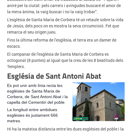
aniré per la ciutat: pels carrers i avingudes buscaré el amor de
la meva ànima, la vaig buscar i no la vaig trobar”.
L’església de Santa Maria de Corbera té un retaule sobre la vida
de Jesús, dels pocs on es mostra la seva circumcisió. Fet que
remarca el seu origen jueu.
Fins la última reforma de l'esglèsia, el terra era un damer de
escacs.
El campanar de l'església de Santa Maria de Corbera es
octogonal (8 puntes) al igual que la creu de les 8 beatituds dels
Templers.
Església de Sant Antoni Abat
Es pot unir amb línia recta les
esglésies de Santa Maria de
Corbera, de Sant Antoni Abat i la
capella del Cementiri del poble.
La longitud entre ambdues
esglésies és justament 666
metres.
Hi ha la mateixa distància entre les dues esglésies del poble i la