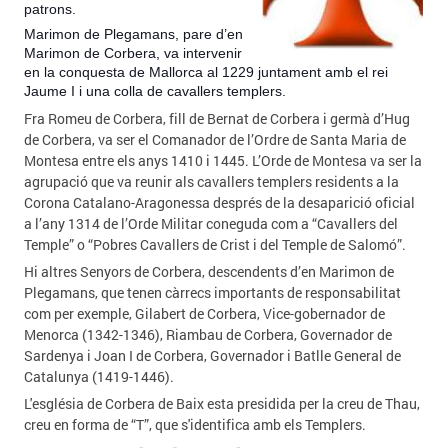
patrons.
Marimon de Plegamans, pare d’en
Marimon de Corbera, va intervenir
en la conquesta de Mallorca al 1229 juntament amb el rei
Jaume I i una colla de cavallers templers.
Fra Romeu de Corbera, fill de Bernat de Corbera i germà d’Hug
de Corbera, va ser el Comanador de l’Ordre de Santa Maria de
Montesa entre els anys 1410 i 1445. L’Orde de Montesa va ser la
agrupació que va reunir als cavallers templers residents a la
Corona Catalano-Aragonessa després de la desaparició oficial
a l’any 1314 de l’Orde Militar coneguda com a “Cavallers del
Temple” o “Pobres Cavallers de Crist i del Temple de Salomó”.
Hi altres Senyors de Corbera, descendents d’en Marimon de
Plegamans, que tenen càrrecs importants de responsabilitat
com per exemple, Gilabert de Corbera, Vice-gobernador de
Menorca (1342-1346), Riambau de Corbera, Governador de
Sardenya i Joan I de Corbera, Governador i Batlle General de
Catalunya (1419-1446).
L'església de Corbera de Baix esta presidida per la creu de Thau,
creu en forma de “T”, que s'identifica amb els Templers.