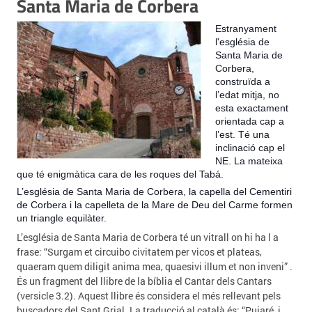
Santa Maria de Corbera
Estranyament
l'església de
Santa Maria de
Corbera,
construïda a
l’edat mitja, no
esta exactament
orientada cap a
l’est. Té una
inclinació cap el
NE. La mateixa
que té enigmàtica cara de les roques del Tabá.
L’església de Santa Maria de Corbera, la capella del Cementiri
de Corbera i la capelleta de la Mare de Deu del Carme formen
un triangle equilàter.
L’església de Santa Maria de Corbera té un vitrall on hi ha l a
frase: “Surgam et circuibo civitatem per vicos et plateas,
quaeram quem diligit anima mea, quaesivi illum et non inveni” .
És un fragment del llibre de la bíblia el Cantar dels Cantars
(versicle 3.2). Aquest llibre és considera el més rellevant pels
buscadors del Sant Grial. La traducció al català és: “Pujaré, i