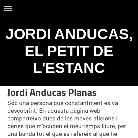
JORDI ANDUCAS,
EL PETIT DE
L'ESTANC
Jordi Anducas Planas
Sóc una persona que constantment es va
descobrint. En aquesta pàgina web
comparteixo dues de les meves aficions i
dèries que m'ocupen el meu temps lliure, per
una banda tot el que es refereix al que he