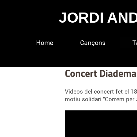
JORDI AND
Home
Cançons
T
Concert Diadema 
Videos del concert fet el 1
motiu solidari "Correm per a